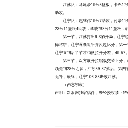
江苏队：马建豪19分5篮板，卡巴17分
助攻。
辽宁队：赵继伟19分7助攻，付豪11分
23分11篮板4助攻，李晓旭8分11篮板，
第一节，江苏打出9-3的开局，辽宁也
德吃饼，辽宁逐渐追平并反超比分，第一节
辽宁直到后半节才稍微拉开分差，49-57
第三节，双方展开拉锯战交替上分，辽宁
领先到28分之多，江苏59-87落后。
无补，最终，辽宁106-85击败江苏。
（勿忘初衷）
声明：新浪网独家稿件，未经授权禁止转