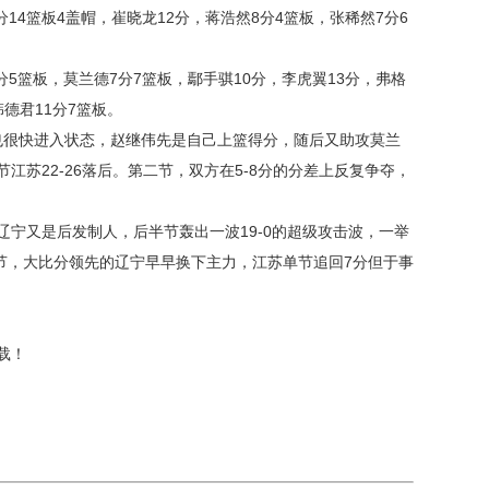
14篮板4盖帽，崔晓龙12分，蒋浩然8分4篮板，张稀然7分6
5篮板，莫兰德7分7篮板，鄢手骐10分，李虎翼13分，弗格
韩德君11分7篮板。
很快进入状态，赵继伟先是自己上篮得分，随后又助攻莫兰
江苏22-26落后。第二节，双方在5-8分的分差上反复争夺，
。
又是后发制人，后半节轰出一波19-0的超级攻击波，一举
第四节，大比分领先的辽宁早早换下主力，江苏单节追回7分但于事
载！