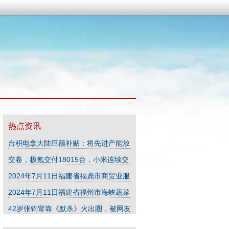
热点资讯
台积电拿大陆巨额补贴：将先进产能放
美国，跟大陆代工厂抢业务？
(09-02)
交卷，极氪交付18015台，小米连续交
付超万台，极狐首次破万
(09-02)
2024年7月11日福建省福鼎市商贸业服
务中心价格行情
(07-29)
2024年7月11日福建省福州市海峡蔬菜
批发市场价格行情
(07-29)
42岁张钧甯靠《默杀》火出圈，被网友
在线催婚，直言老的没人要了
(08-24)