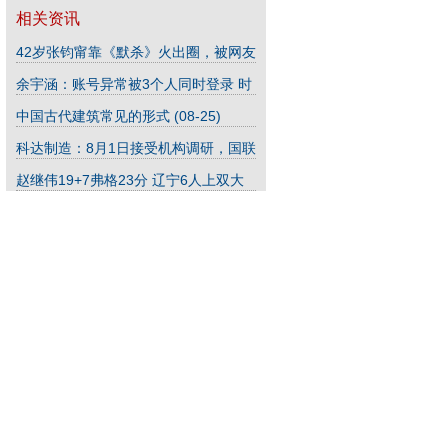
相关资讯
42岁张钧甯靠《默杀》火出圈，被网友
在线催婚，直言老的没人要了
(08-24)
余宇涵：账号异常被3个人同时登录 时
代峰峻：已报警，追责到底
(09-09)
中国古代建筑常见的形式
(08-25)
科达制造：8月1日接受机构调研，国联
证券、天风证券等多家机构参与
赵继伟19+7弗格23分 辽宁6人上双大
(08-24)
胜江苏
(06-18)